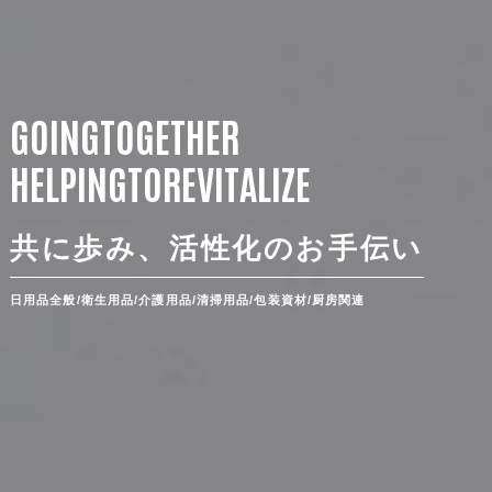
G
O
I
N
G
T
O
G
E
T
H
E
R
H
E
L
P
I
N
G
T
O
R
E
V
I
T
A
L
I
Z
E
共に歩み、活性化のお手伝い
日用品全般/衛生用品/介護用品/清掃用品/包装資材/厨房関連